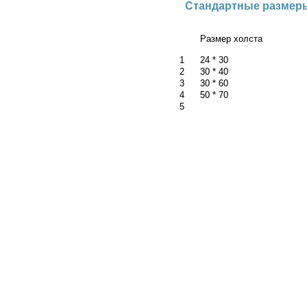
Стандартные размеры
Размер холста
1
24 * 30
2
30 * 40
3
30 * 60
4
50 * 70
5